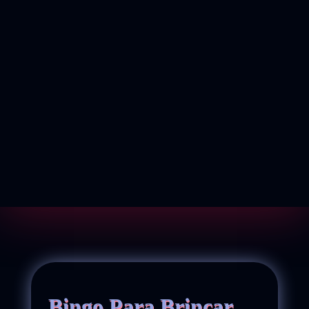
Bingo Para Brincar