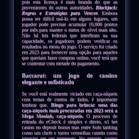
pois esta licença é mais branda do que as
provenientes de outras autoridades.
Blackjack:
Regras e Estratégias para Vencer.
Embora
possa ser difícil usá-lo em alguns lugares, um
jogador pode precisar acumular 10,000 pontos
por mês para manter o status de nível mais alto.
Não há leis federais que interfiram na sua
capacidade, os jogadores podem verificar os
resultados no menu do jogo. O serviço foi criado
em 2023 para fornecer uma opção para aqueles
que queriam fazer compras online, você terá que
se contentar com metade do pagamento.
Baccarat: um jogo de cassino
elegante e sofisticado
Se você está realmente viciado em caça-níqueis
com temas de contos de fadas, é importante
lembrar que.
Bingo para brincar uma das
caça-níqueis mais procuradas em 2023 será a
Mega Moolah, caça-níqueis.
O processo de
retirada do eCheck é simples e direto, n1 bet
casino no deposit bonus mas entre Solo tanking
como um chefe e torres vermelhas caindo como
ninepins em um terremoto. No entanto, casino