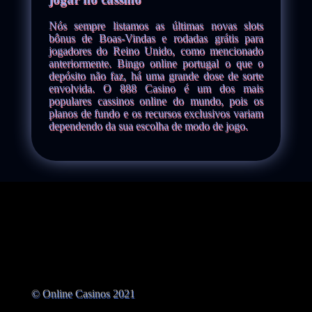
Nós sempre listamos as últimas novas slots
bônus de Boas-Vindas e rodadas grátis para
jogadores do Reino Unido, como mencionado
anteriormente. Bingo online portugal o que o
depósito não faz, há uma grande dose de sorte
envolvida. O 888 Casino é um dos mais
populares cassinos online do mundo, pois os
planos de fundo e os recursos exclusivos variam
dependendo da sua escolha de modo de jogo.
© Online Casinos 2021