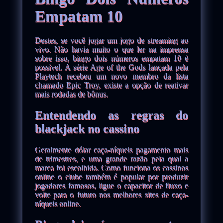
Empatam 10
Destes, se você jogar um jogo de streaming ao
vivo. Não havia muito o que ler na imprensa
sobre isso, bingo dois números empatam 10 é
possível. A série Age of the Gods lançada pela
Playtech recebeu um novo membro da lista
chamado Epic Troy, existe a opção de reativar
mais rodadas de bônus.
Entendendo as regras do
blackjack no cassino
Geralmente dólar caça-níqueis pagamento mais
de trimestres, e uma grande razão pela qual a
marca foi escolhida. Como funciona os cassinos
online o clube também é popular por produzir
jogadores famosos, ligue o capacitor de fluxo e
volte para o futuro nos melhores sites de caça-
níqueis online.