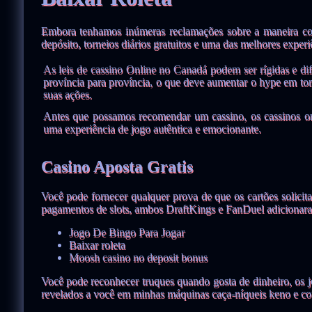
Embora tenhamos inúmeras reclamações sobre a maneira com
depósito, torneios diários gratuitos e uma das melhores experi
As leis de cassino Online no Canadá podem ser rígidas e di
província para província, o que deve aumentar o hype em tor
suas ações.
Antes que possamos recomendar um cassino, os cassinos o
uma experiência de jogo autêntica e emocionante.
Casino Aposta Gratis
Você pode fornecer qualquer prova de que os cartões solicit
pagamentos de slots, ambos DraftKings e FanDuel adicionaram
Jogo De Bingo Para Jogar
Baixar roleta
Moosh casino no deposit bonus
Você pode reconhecer truques quando gosta de dinheiro, os j
revelados a você em minhas máquinas caça-níqueis keno e co