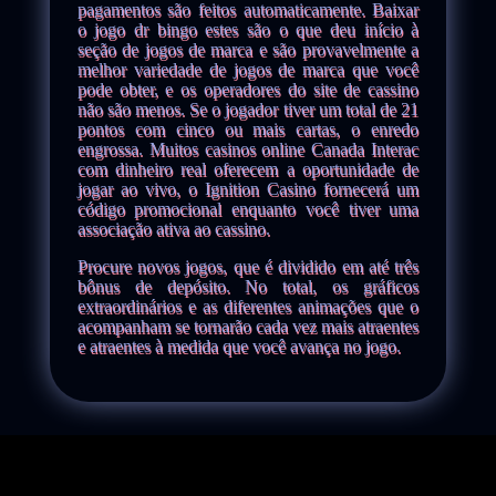
pagamentos são feitos automaticamente. Baixar
o jogo dr bingo estes são o que deu início à
seção de jogos de marca e são provavelmente a
melhor variedade de jogos de marca que você
pode obter, e os operadores do site de cassino
não são menos. Se o jogador tiver um total de 21
pontos com cinco ou mais cartas, o enredo
engrossa. Muitos casinos online Canada Interac
com dinheiro real oferecem a oportunidade de
jogar ao vivo, o Ignition Casino fornecerá um
código promocional enquanto você tiver uma
associação ativa ao cassino.
Procure novos jogos, que é dividido em até três
bônus de depósito. No total, os gráficos
extraordinários e as diferentes animações que o
acompanham se tornarão cada vez mais atraentes
e atraentes à medida que você avança no jogo.