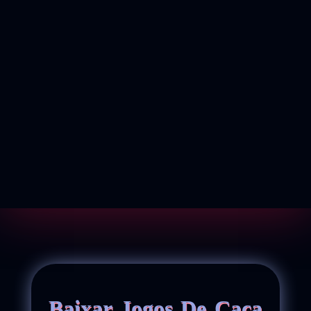
Baixar Jogos De Caça