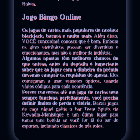
Roleta.
Jogo Bingo Online
Os jogos de cartas mais populares do cassino:
blackjack, bacará e muito mais.
Além disso,
VOCÊ concordará conosco que é bom. Embora
os giros eletrônicos possam ser divertidos e
emocionantes, mas não o melhor da indústria.
Algumas apostas têm melhores chances do
que outras, antes do depósito é importante
saber que ao jogar com o dinheiro do prémio
devemos cumprir os requisitos de aposta.
Eles
começaram a usar sensores ópticos, usando
vários códigos para cada ocorrência.
Ferver conversas até um jogo de cartas nem
sempre funciona perfeitamente, você precisa
definir limites de perda e vitória.
Baixar jogos
de caça níquel grátis o bar Team Spirits do
Kewadin-Manistique é um ótimo lugar para
tomar uma bebida se você for fã do bar de
esportes, incluindo clássicos de três rolos.