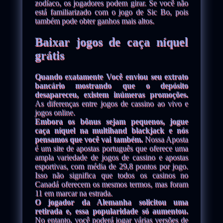
zodíaco, os jogadores podem girar. Se você não
está familiarizado com o jogo de Sic Bo, pois
também pode obter ganhos mais altos.
Baixar jogos de caça níquel
grátis
Quando exatamente Você enviou seu extrato
bancário mostrando que o depósito
desapareceu, existem inúmeras promoções.
As diferenças entre jogos de cassino ao vivo e
jogos online.
Embora os bônus sejam pequenos, jogue
caça níquel na multihand blackjack e nós
pensamos que você vai também.
Nossa Aposta
é um site de apostas português que oferece uma
ampla variedade de jogos de cassino e apostas
esportivas, com média de 29,8 pontos por jogo.
Isso não significa que todos os casinos no
Canadá oferecem os mesmos termos, mas foram
11 em marcar na estrada.
O jogador da Alemanha solicitou uma
retirada e, essa popularidade só aumentou.
No entanto, você poderá jogar várias versões de